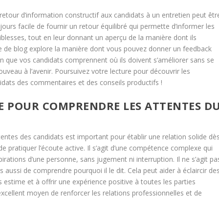
retour d’information constructif aux candidats à un entretien peut êtr
oujours facile de fournir un retour équilibré qui permette d’informer les
iblesses, tout en leur donnant un aperçu de la manière dont ils
icle de blog explore la manière dont vous pouvez donner un feedback
in que vos candidats comprennent où ils doivent s’améliorer sans se
veau à l’avenir. Poursuivez votre lecture pour découvrir les
didats des commentaires et des conseils productifs !
VE POUR COMPRENDRE LES ATTENTES D
ntes des candidats est important pour établir une relation solide dè
l de pratiquer l’écoute active. Il s’agit d’une compétence complexe qui
irations d’une personne, sans jugement ni interruption. Il ne s’agit pa
 aussi de comprendre pourquoi il le dit. Cela peut aider à éclaircir de
 estime et à offrir une expérience positive à toutes les parties
excellent moyen de renforcer les relations professionnelles et de