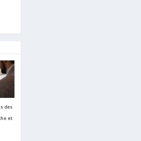
es des
che et