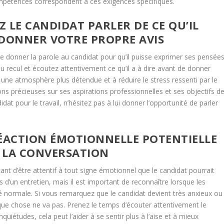
pétences correspondent à ces exigences spécifiques.
Z LE CANDIDAT PARLER DE CE QU’IL
 DONNER VOTRE PROPRE AVIS
 de donner la parole au candidat pour qu’il puisse exprimer ses pensée
u recul et écoutez attentivement ce qu’il a à dire avant de donner
er une atmosphère plus détendue et à réduire le stress ressenti par le
ons précieuses sur ses aspirations professionnelles et ses objectifs d
dat pour le travail, n’hésitez pas à lui donner l’opportunité de parler
RÉACTION ÉMOTIONNELLE POTENTIELLE
 LA CONVERSATION
nt d’être attentif à tout signe émotionnel que le candidat pourrait
rs d’un entretien, mais il est important de reconnaître lorsque les
é normale. Si vous remarquez que le candidat devient très anxieux ou
elque chose ne va pas. Prenez le temps d’écouter attentivement le
uiétudes, cela peut l’aider à se sentir plus à l’aise et à mieux