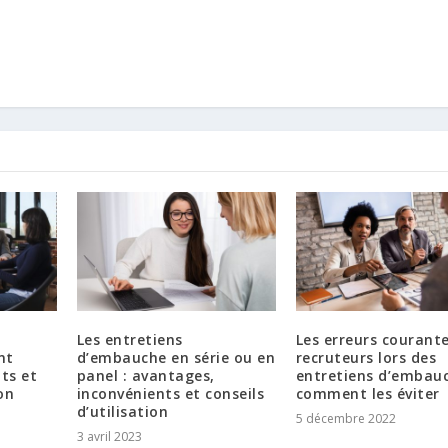
-
Les entretiens
Les erreurs courant
nt
d’embauche en série ou en
recruteurs lors des
ts et
panel : avantages,
entretiens d’embau
on
inconvénients et conseils
comment les éviter
d’utilisation
5 décembre 2022
3 avril 2023