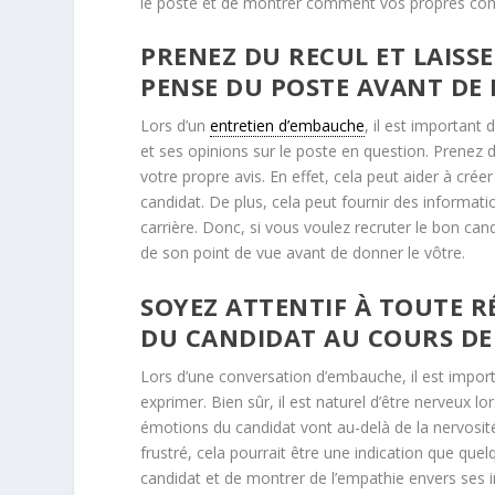
le poste et de montrer comment vos propres com
PRENEZ DU RECUL ET LAISSE
PENSE DU POSTE AVANT DE
Lors d’un
entretien d’embauche
, il est important
et ses opinions sur le poste en question. Prenez d
votre propre avis. En effet, cela peut aider à cré
candidat. De plus, cela peut fournir des informati
carrière. Donc, si vous voulez recruter le bon candi
de son point de vue avant de donner le vôtre.
SOYEZ ATTENTIF À TOUTE 
DU CANDIDAT AU COURS DE
Lors d’une conversation d’embauche, il est importa
exprimer. Bien sûr, il est naturel d’être nerveux lo
émotions du candidat vont au-delà de la nervosit
frustré, cela pourrait être une indication que qu
candidat et de montrer de l’empathie envers ses inq