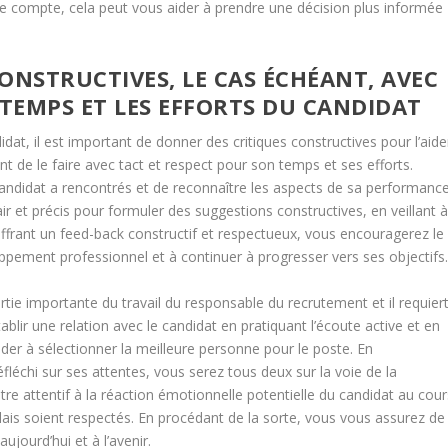
e compte, cela peut vous aider à prendre une décision plus informée
ONSTRUCTIVES, LE CAS ÉCHÉANT, AVEC
 TEMPS ET LES EFFORTS DU CANDIDAT
at, il est important de donner des critiques constructives pour l’aide
nt de le faire avec tact et respect pour son temps et ses efforts.
andidat a rencontrés et de reconnaître les aspects de sa performanc
lair et précis pour formuler des suggestions constructives, en veillant 
 offrant un feed-back constructif et respectueux, vous encouragerez le
pement professionnel et à continuer à progresser vers ses objectifs
rtie importante du travail du responsable du recrutement et il requier
lir une relation avec le candidat en pratiquant l’écoute active et en
ider à sélectionner la meilleure personne pour le poste. En
éfléchi sur ses attentes, vous serez tous deux sur la voie de la
être attentif à la réaction émotionnelle potentielle du candidat au cour
élais soient respectés. En procédant de la sorte, vous vous assurez de
ujourd’hui et à l’avenir.