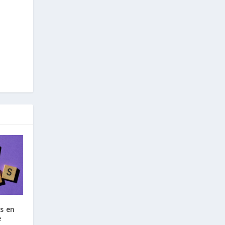
us en
e