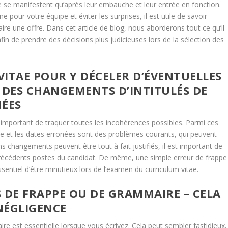
e se manifestent qu’après leur embauche et leur entrée en fonction.
 pour votre équipe et éviter les surprises, il est utile de savoir
aire une offre. Dans cet article de blog, nous aborderons tout ce qu’il
fin de prendre des décisions plus judicieuses lors de la sélection des
ITAE POUR Y DÉCELER D’ÉVENTUELLES
 DES CHANGEMENTS D’INTITULÉS DE
NÉES
st important de traquer toutes les incohérences possibles. Parmi ces
te et les dates erronées sont des problèmes courants, qui peuvent
ins changements peuvent être tout à fait justifiés, il est important de
 précédents postes du candidat. De même, une simple erreur de frappe
essentiel d’être minutieux lors de l’examen du curriculum vitae.
TES DE FRAPPE OU DE GRAMMAIRE – CELA
 NÉGLIGENCE
re est essentielle lorsque vous écrivez. Cela peut sembler fastidieux,