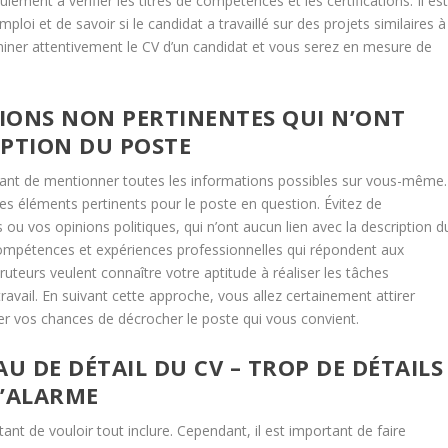
lement à vérifier les titres de compétences et les certifications. Il es
ploi et de savoir si le candidat a travaillé sur des projets similaires à
miner attentivement le CV d’un candidat et vous serez en mesure de
IONS NON PERTINENTES QUI N’ONT
IPTION DU POSTE
entant de mentionner toutes les informations possibles sur vous-même.
les éléments pertinents pour le poste en question. Évitez de
rs ou vos opinions politiques, qui n’ont aucun lien avec la description d
compétences et expériences professionnelles qui répondent aux
cruteurs veulent connaître votre aptitude à réaliser les tâches
ravail. En suivant cette approche, vous allez certainement attirer
er vos chances de décrocher le poste qui vous convient.
U DE DÉTAIL DU CV – TROP DE DÉTAILS
D’ALARME
ant de vouloir tout inclure. Cependant, il est important de faire