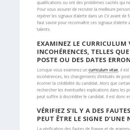
qualifications ou ont des problèmes cachés qui n
Pour vous assurer de recruter la meilleure personne
repérer les signaux d’alerte dans un CV avant de f
faut savoir pour reconnaître ces signaux d’alerte a
talents.
EXAMINEZ LE CURRICULUM V
INCOHÉRENCES, TELLES QUE
POSTE OU DES DATES ERRO
Lorsque vous examinez un
curriculum vitae
, il e
incohérences, les changements d’intitulés de pos
écorner la crédibilité du candidat. Alors que certa
rechercher les éventuelles explications dans les
peut suffire à discréditer le candidat. Il est donc 
VÉRIFIEZ S’IL Y A DES FAU
PEUT ÊTRE LE SIGNE D’UNE
La vérification des fautes de frappe et de grammai